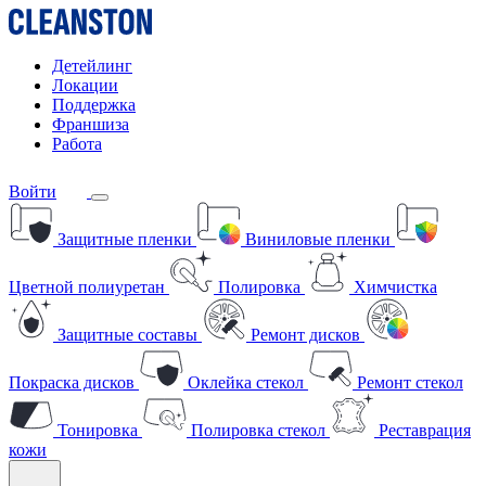
Детейлинг
Локации
Поддержка
Франшиза
Работа
Войти
Защитные пленки
Виниловые пленки
Цветной полиуретан
Полировка
Химчистка
Защитные составы
Ремонт дисков
Покраска дисков
Оклейка стекол
Ремонт стекол
Тонировка
Полировка стекол
Реставрация
кожи